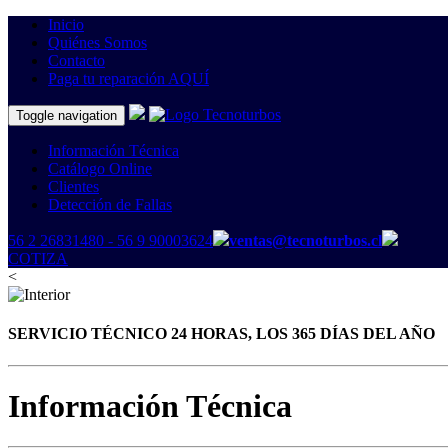
Inicio
Quiénes Somos
Contacto
Paga tu reparación AQUÍ
Toggle navigation
Información Técnica
Catálogo Online
Clientes
Detección de Fallas
56 2 26831480
- 56 9 90003624
ventas@tecnoturbos.cl
COTIZA
<
SERVICIO TÉCNICO 24 HORAS, LOS 365 DÍAS DEL AÑO
Información Técnica